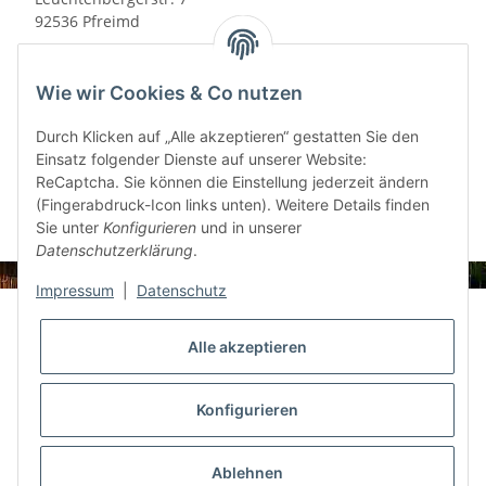
92536 Pfreimd
Telefon: 09606/ 92 21 -0
Telefax: 09606/92 21 - 200
Wie wir Cookies & Co nutzen
E-Mail: info@landmetzgerei-paulus.de
Durch Klicken auf „Alle akzeptieren“ gestatten Sie den
USt.-IdNr.: DE 2629 14475
Einsatz folgender Dienste auf unserer Website:
Geschäftsführer: Josef Paulus
ReCaptcha. Sie können die Einstellung jederzeit ändern
(Fingerabdruck-Icon links unten). Weitere Details finden
Sie unter
Konfigurieren
und in unserer
Datenschutzerklärung
.
Impressum
|
Datenschutz
Informationen
Alle akzeptieren
Gesetzliche Informationen
Konfigurieren
Shop Informationen
Ablehnen