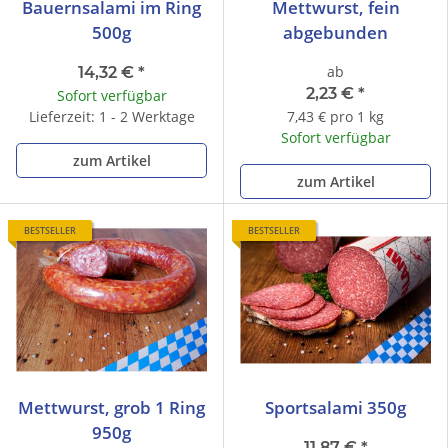
Bauernsalami im Ring
Mettwurst, fein
500g
abgebunden
ab
14,32 €
*
2,23 €
*
Sofort verfügbar
Lieferzeit: 1 - 2 Werktage
7,43 € pro 1 kg
Sofort verfügbar
zum Artikel
zum Artikel
BESTSELLER
BESTSELLER
Mettwurst, grob 1 Ring
Sportsalami 350g
950g
11,87 €
*