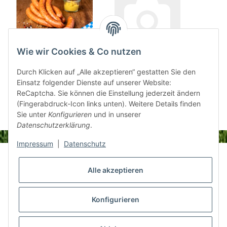
Wie wir Cookies & Co nutzen
Käsekrainer 10 Stück
Weißer Leberkäse 1 kg
Brat
520g
S
Durch Klicken auf „Alle akzeptieren“ gestatten Sie den
19,32 €
*
Einsatz folgender Dienste auf unserer Website:
12,50 €
*
ReCaptcha. Sie können die Einstellung jederzeit ändern
(Fingerabdruck-Icon links unten). Weitere Details finden
Sie unter
Konfigurieren
und in unserer
Datenschutzerklärung
.
Impressum
|
Datenschutz
Informationen
Alle akzeptieren
Gesetzliche Informationen
Konfigurieren
Shop Informationen