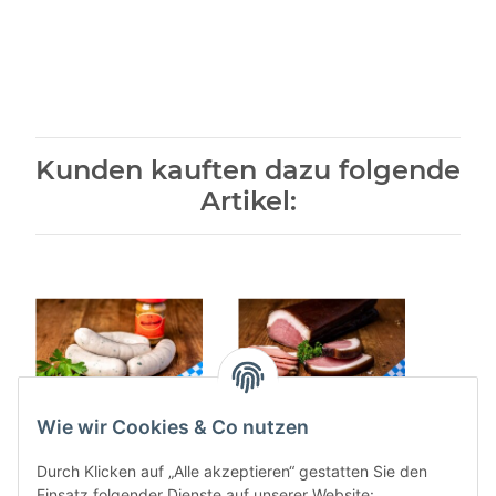
Kunden kauften dazu folgende
Artikel:
Wie wir Cookies & Co nutzen
Bayrische Weißwurst
Oberpfälzer
Rind
6 Stück 480g
Bauerngeräuchertes "
Kno
Durch Klicken auf „Alle akzeptieren“ gestatten Sie den
Schwarz" 500 g
Einsatz folgender Dienste auf unserer Website: