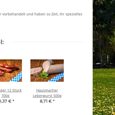
vorbehandelt und haben so Zeit, ihr spezielles
l:
ger 12 Stück
Hausmacher
700g
Leberwurst 500g
0,37 €
*
8,71 €
*