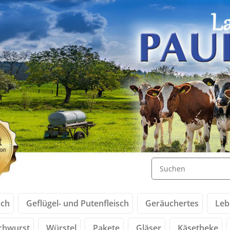
sch
Geflügel- und Putenfleisch
Geräuchertes
Leb
chwurst
Würstel
Pakete
Gläser
Käsetheke