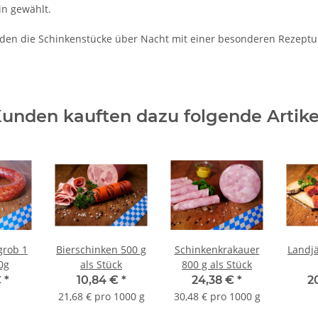
in gewählt.
n die Schinkenstücke über Nacht mit einer besonderen Rezeptur 
unden kauften dazu folgende Artike
grob 1
Bierschinken 500 g
Schinkenkrakauer
Landjä
0g
als Stück
800 g als Stück
€
*
10,84 €
*
24,38 €
*
2
21,68 € pro 1000 g
30,48 € pro 1000 g