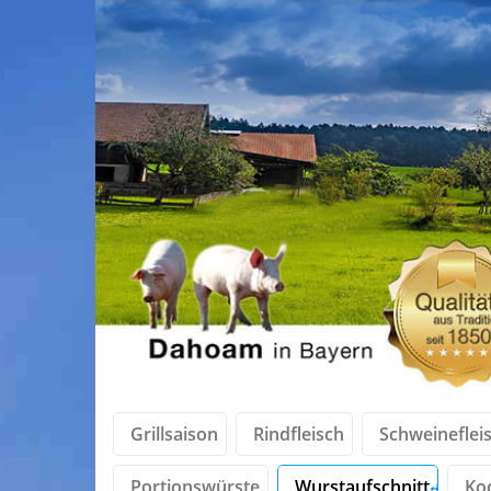
Grillsaison
Rindfleisch
Schweineflei
Portionswürste
Wurstaufschnitt
Ko