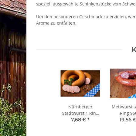
speziell ausgewählte Schinkenstücke vom Schwe
Um den besonderen Geschmack zu erzielen, werde
Aroma zu entfalten.
K
Nürnberger
Mettwurst, 
Stadtwurst 1 Ring
Ring 95
400 g
7,68 €
*
19,56 