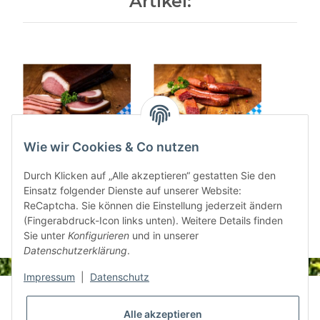
Artikel:
Wie wir Cookies & Co nutzen
Oberpfälzer
Landjäger 12 Stück
Rin
Bauerngeräuchertes "
700g
Kno
Durch Klicken auf „Alle akzeptieren“ gestatten Sie den
Schwarz" 500 g
Einsatz folgender Dienste auf unserer Website:
13,43 €
*
20,37 €
*
ReCaptcha. Sie können die Einstellung jederzeit ändern
(Fingerabdruck-Icon links unten). Weitere Details finden
Sie unter
Konfigurieren
und in unserer
Datenschutzerklärung
.
Impressum
|
Datenschutz
Informationen
Alle akzeptieren