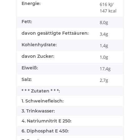
Energie:
616 kJ/
147 kcal
Fett:
8,0g
davon gesättigte Fettsäuren:
3,4g
Kohlenhydrate:
1,4g
davon Zucker:
1,0g
Eiweiß:
17,4g
Salz:
2,7g
* * * Zutaten * * *:
1. Schweinefleisch:
3. Trinkwasser:
4. Natriumnitrit E 250:
6. Diphosphat E 450: