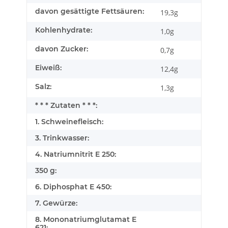
davon gesättigte Fettsäuren:
19,3g
Kohlenhydrate:
1,0g
davon Zucker:
0,7g
Eiweiß:
12,4g
Salz:
1,3g
* * * Zutaten * * *:
1. Schweinefleisch:
3. Trinkwasser:
4. Natriumnitrit E 250:
350 g:
6. Diphosphat E 450:
7. Gewürze:
8. Mononatriumglutamat E
621: