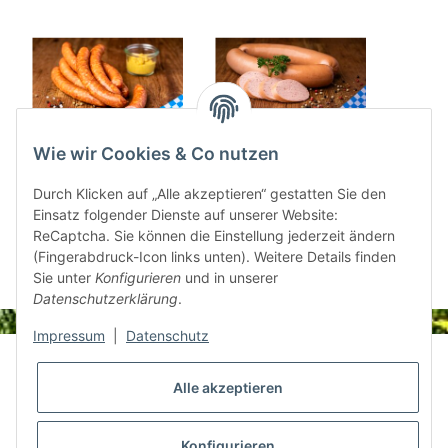
Wie wir Cookies & Co nutzen
Käsekrainer 10 Stück
Stadtwurst 2 Stück je
Speck
520g
300g
Durch Klicken auf „Alle akzeptieren“ gestatten Sie den
Einsatz folgender Dienste auf unserer Website:
12,50 €
*
9,97 €
*
ReCaptcha. Sie können die Einstellung jederzeit ändern
(Fingerabdruck-Icon links unten). Weitere Details finden
Sie unter
Konfigurieren
und in unserer
Datenschutzerklärung
.
Impressum
|
Datenschutz
Informationen
Alle akzeptieren
Gesetzliche Informationen
Konfigurieren