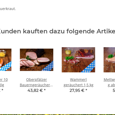
auerkraut.
unden kauften dazu folgende Artike
er 10
Oberpfälzer
Wammerl
Mettwu
20g
Bauerngeräuchertes
geräuchert 1,5 kg
g a
" Schwarz" gekocht
€
*
43,82 €
*
27,95 €
*
5
1,5 kg