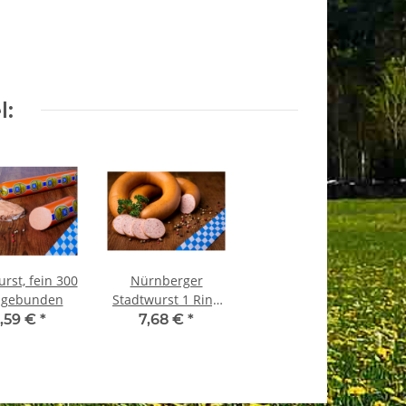
l:
rst, fein 300
Nürnberger
bgebunden
Stadtwurst 1 Ring
400 g
,59 €
*
7,68 €
*