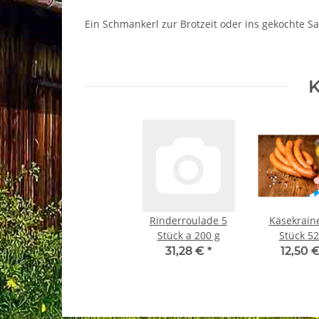
Ein Schmankerl zur Brotzeit oder ins gekochte S
K
Rinderroulade 5
Käsekrain
Stück a 200 g
Stück 5
31,28 €
*
12,50 