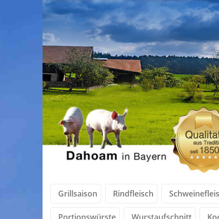
Grillsaison
Rindfleisch
Schweineflei
Portionswürste
Wurstaufschnitt
Ko