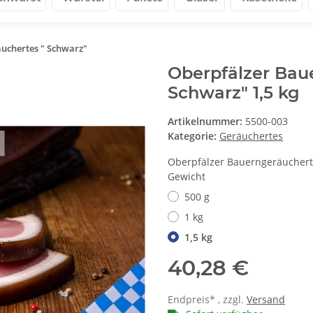
uchertes " Schwarz"
Oberpfälzer Bau
Schwarz" 1,5 kg
Artikelnummer:
5500-003
Kategorie:
Geräuchertes
Oberpfälzer Bauerngeräuchert
Gewicht
500 g
1 kg
1,5 kg
40,28 €
Endpreis* , zzgl.
Versand