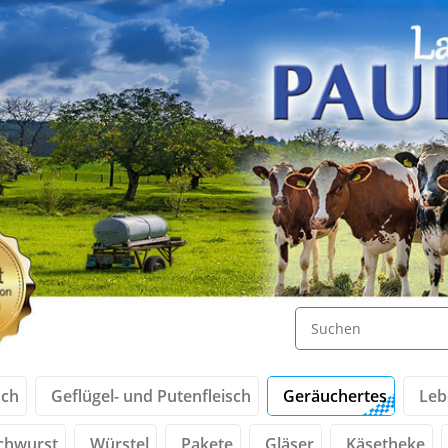
sch
Geflügel- und Putenfleisch
Geräuchertes
Leb
chwurst
Würstel
Pakete
Gläser
Käsetheke