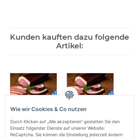
Kunden kauften dazu folgende
Artikel:
Wie wir Cookies & Co nutzen
Oberpfälzer
Oberpfälzer
Zwiebe
Bauerngeräuchertes "
Bauerngeräuchertes "
g 
Durch Klicken auf „Alle akzeptieren“ gestatten Sie den
Schwarz" 500 g
Schwarz" 1 kg
Einsatz folgender Dienste auf unserer Website:
13,43 €
*
26,85 €
*
ReCaptcha. Sie können die Einstellung jederzeit ändern