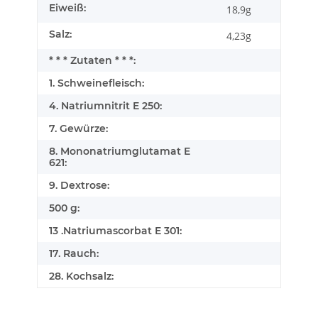
Eiweiß:
18,9g
Salz:
4,23g
* * * Zutaten * * *:
1. Schweinefleisch:
4. Natriumnitrit E 250:
7. Gewürze:
8. Mononatriumglutamat E
621:
9. Dextrose:
500 g:
13 .Natriumascorbat E 301:
17. Rauch:
28. Kochsalz: