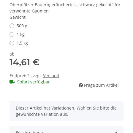
Oberpfälzer Bauerngeräuchertes „schwarz gekocht" für
verwöhnte Gaumen
Gewicht
500 g
1 kg
1,5 kg
ab
14,61 €
Endpreis* , zzgl.
Versand
Sofort verfügbar
Frage zum Artikel
x
Dieser Artikel hat Variationen. Wählen Sie bitte die
gewünschte Variation aus.
Beschreibung