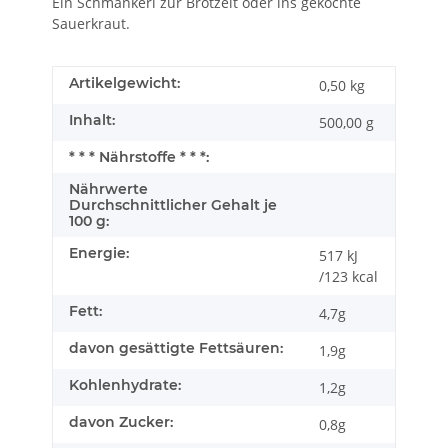
Ein Schmankerl zur Brotzeit oder ins gekochte
Sauerkraut.
Artikelgewicht:
0,50
kg
Inhalt:
500,00 g
* * * Nährstoffe * * *:
Nährwerte
Durchschnittlicher Gehalt je
100 g:
Energie:
517 kJ
/123 kcal
Fett:
4,7g
davon gesättigte Fettsäuren:
1,9g
Kohlenhydrate:
1,2g
davon Zucker:
0,8g