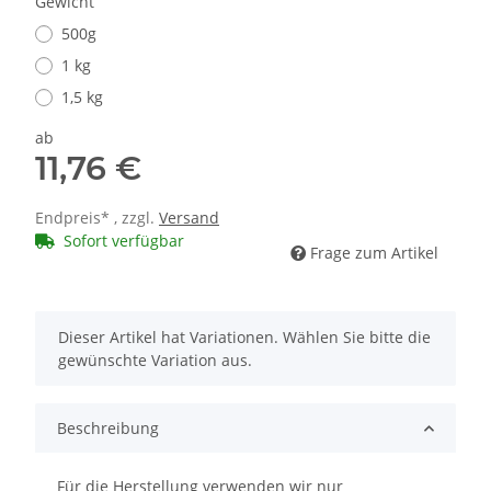
Gewicht
500g
1 kg
1,5 kg
ab
11,76 €
Endpreis* , zzgl.
Versand
Sofort verfügbar
Frage zum Artikel
x
Dieser Artikel hat Variationen. Wählen Sie bitte die
gewünschte Variation aus.
Beschreibung
Für die Herstellung verwenden wir nur