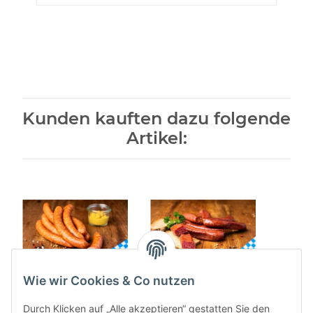
Kunden kauften dazu folgende
Artikel:
Wie wir Cookies & Co nutzen
Käsekrainer 10 Stück
Landjäger 12 Stück
Leberk
520g
700g
Durch Klicken auf „Alle akzeptieren“ gestatten Sie den