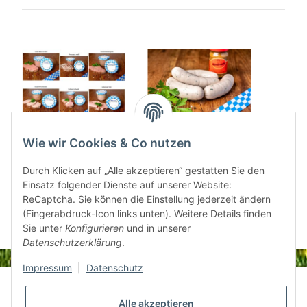
Gläserpaket 2,4 kg
Bayrische Weißwurst
Brat
Wie wir Cookies & Co nutzen
6 Stück 480g
S
38,50 €
*
Durch Klicken auf „Alle akzeptieren“ gestatten Sie den
9,66 €
*
1
Einsatz folgender Dienste auf unserer Website:
ReCaptcha. Sie können die Einstellung jederzeit ändern
(Fingerabdruck-Icon links unten). Weitere Details finden
Sie unter
Konfigurieren
und in unserer
Datenschutzerklärung
.
Impressum
|
Datenschutz
Informationen
Alle akzeptieren