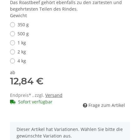
Das Roastbeef gehört ebenfalls zu den zartesten und
begehrtesten Teilen des Rindes.
Gewicht
350 g
500 g
1 kg
2 kg
4 kg
ab
12,84 €
Endpreis* , zzgl.
Versand
Sofort verfügbar
Frage zum Artikel
x
Dieser Artikel hat Variationen. Wählen Sie bitte die
gewünschte Variation aus.