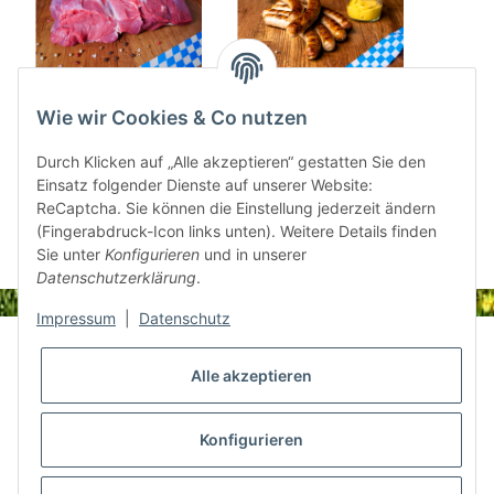
Rinderwade ohne
Bratwurst grob 10
Bayris
Wie wir Cookies & Co nutzen
Knochen 0,5 kg
Stück 500g
6 
Durch Klicken auf „Alle akzeptieren“ gestatten Sie den
10,06 €
*
10,47 €
*
Einsatz folgender Dienste auf unserer Website:
ReCaptcha. Sie können die Einstellung jederzeit ändern
(Fingerabdruck-Icon links unten). Weitere Details finden
Sie unter
Konfigurieren
und in unserer
Datenschutzerklärung
.
Impressum
|
Datenschutz
Informationen
Alle akzeptieren
Gesetzliche Informationen
Konfigurieren
Shop Informationen