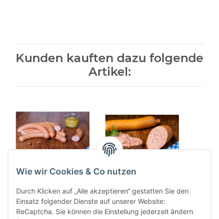
Kunden kauften dazu folgende
Artikel:
Wie wir Cookies & Co nutzen
Wiener Würstel 10
Leberwurst grob 500g
Rin
Stück 510g
Durch Klicken auf „Alle akzeptieren“ gestatten Sie den
9,08 €
*
Einsatz folgender Dienste auf unserer Website:
10,85 €
*
ReCaptcha. Sie können die Einstellung jederzeit ändern