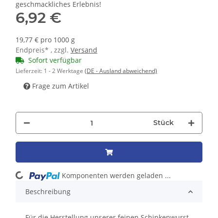
geschmackliches Erlebnis!
6,92 €
19,77 € pro 1000 g
Endpreis* , zzgl.
Versand
Sofort verfügbar
Lieferzeit:
1 - 2 Werktage
(DE - Ausland abweichend)
Frage zum Artikel
Stück
oading...
Komponenten werden geladen ...
Beschreibung
Für die Herstellung unserer feinen Schinkenwurst