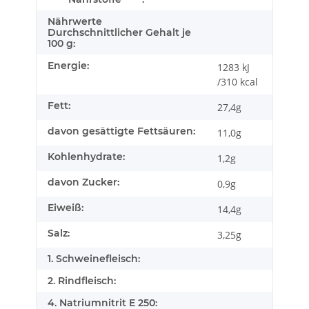
Nährwerte
Durchschnittlicher Gehalt je
100 g:
Energie:
1283 kJ
/310 kcal
Fett:
27,4g
davon gesättigte Fettsäuren:
11,0g
Kohlenhydrate:
1,2g
davon Zucker:
0,9g
Eiweiß:
14,4g
Salz:
3,25g
1. Schweinefleisch:
2. Rindfleisch:
4. Natriumnitrit E 250: