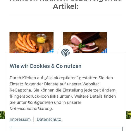
Artikel:
Wie wir Cookies & Co nutzen
Käsekrainer 10 Stück
Oberpfälzer
Zwiebe
520g
Bauerngeräuchertes "
g 
Durch Klicken auf „Alle akzeptieren“ gestatten Sie den
Schwarz" 500 g
Einsatz folgender Dienste auf unserer Website:
12,50 €
*
13,43 €
*
ReCaptcha. Sie können die Einstellung jederzeit ändern
(Fingerabdruck-Icon links unten). Weitere Details finden
Sie unter
Konfigurieren
und in unserer
Datenschutzerklärung
.
Impressum
|
Datenschutz
Informationen