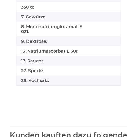
350 g:
7. Gewürze:
8. Mononatriumglutamat E
621:
9. Dextrose:
13 .Natriumascorbat E 301:
17. Rauch:
27. Speck:
28. Kochsalz:
Kunden kauften dazu folgende