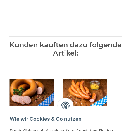
Kunden kauften dazu folgende
Artikel:
Nürnberger
Käsekrainer 10 Stück
Mettwu
Wie wir Cookies & Co nutzen
Stadtwurst 1 Ring 400
520g
ab
g
Durch Klicken auf „Alle akzeptieren“ gestatten Sie den